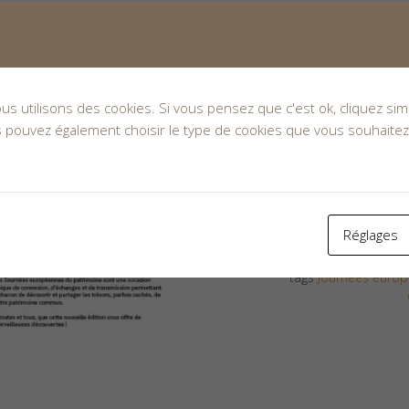
21 sep
nous utilisons des cookies. Si vous pensez que c'est ok, cliquez s
s pouvez également choisir le type de cookies que vous souhaitez
Participati
européennes 
21 et 22 
Réglages
by
Fabrice Leblanc
in
E
tags
Journées europ