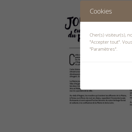
Cookies
Cher(s) visiteur(s), 
"Accepter tout". Vou
"Paramètres".