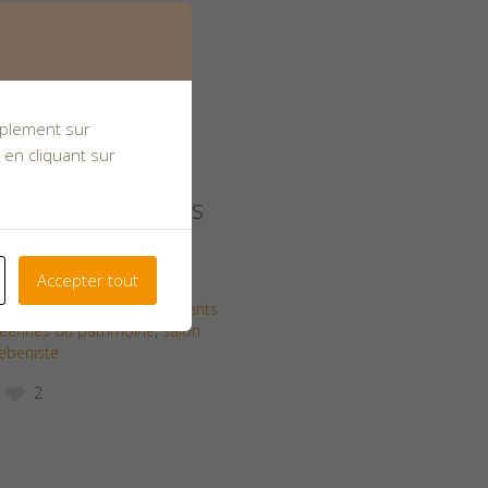
tembre 2024
implement sur
 en cliquant sur
on aux journées
du patrimoine les
septembre 2024
Accepter tout
benisterie Leblanc
,
Événements
éennes du patrimoine
,
salon
ebeniste
2