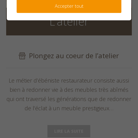
Accepter tout
L’atelier
Plongez au coeur de l’atelier
Le métier d’ébéniste restaurateur consiste aussi
bien à redonner vie à des meubles très abîmés
qui ont traversé les générations que de redonner
de l’éclat à un meuble prestigieux…
LIRE LA SUITE