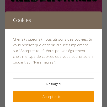
Cookies
Cher(s) visiteur(s), nous utilisons des cookies. Si
vous pensez que c'est ok, cliquez simplement
sur "Accepter tout". Vous pouvez également
choisir le type de cookies que vous souhaitez en
25 mai 2017
cliquant sur "Paramètres".
Journée des métiers Caldéronnais le
Réglages
18 Juin 2017
Venez découvrir les artisans de Chaudron en Mauges, le
Accepter tout
dimanche 18 Juin 2017.