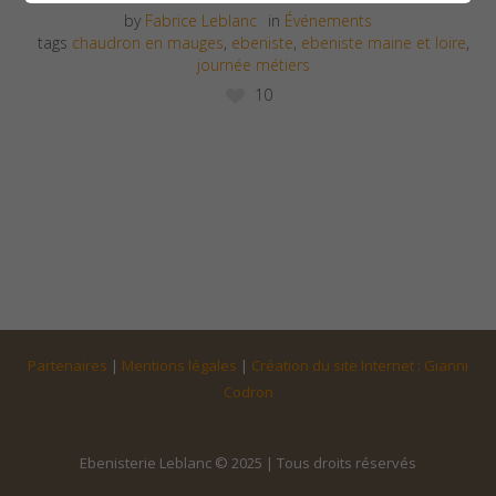
by
Fabrice Leblanc
in
Événements
tags
chaudron en mauges
,
ebeniste
,
ebeniste maine et loire
,
journée métiers
10
Partenaires
|
Mentions légales
|
Création du site Internet : Gianni
Codron
Ebenisterie Leblanc © 2025 | Tous droits réservés