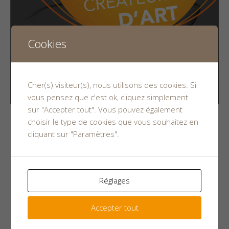
Cookies
Cher(s) visiteur(s), nous utilisons des cookies. Si
vous pensez que c'est ok, cliquez simplement
sur "Accepter tout". Vous pouvez également
choisir le type de cookies que vous souhaitez en
10 février 2017
cliquant sur "Paramètres".
23e festival des métiers d’arts 10, 11,
Réglages
12 mars à la Haye Fouassières.
La date du Salon approche…RDV à la Haye Fousssières.
Accepter tout
Quand la créativité rencontre le savoir faire! Fetiv’arts
Pays de la...