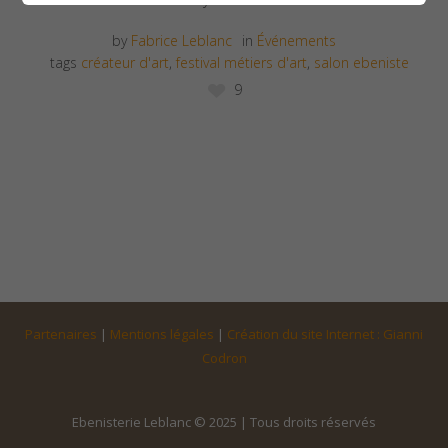
by
Fabrice Leblanc
in
Événements
tags
créateur d'art
,
festival métiers d'art
,
salon ebeniste
9
Partenaires
|
Mentions légales
|
Création du site Internet : Gianni
Codron
Ebenisterie Leblanc © 2025 | Tous droits réservés