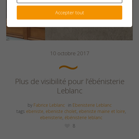
Accepter tout
10 octobre 2017
Plus de visibilité pour l’ébénisterie
Leblanc
by
Fabrice Leblanc
in
Ebenisterie Leblanc
tags
ebeniste
,
ebeniste cholet
,
ebeniste maine et loire
,
ebenisterie
,
ébénisterie leblanc
8