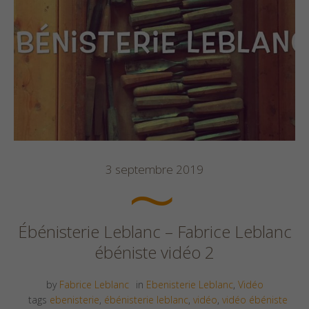
3 septembre 2019
Ébénisterie Leblanc – Fabrice Leblanc
ébéniste vidéo 2
by
Fabrice Leblanc
in
Ebenisterie Leblanc
,
Vidéo
tags
ebenisterie
,
ébénisterie leblanc
,
vidéo
,
vidéo ébéniste