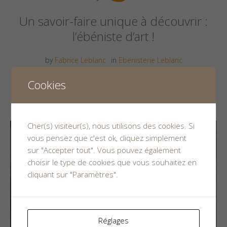
Un savoir-faire unique à découvrir :
l’ébéniste d’art !
by
Fabrice Leblanc
in
Ebenisterie Leblanc
tags
ebeniste cholet
,
ébéniste d’art
,
ébéniste mauges
,
ébénisterie leblanc
Cookies
9
Cher(s) visiteur(s), nous utilisons des cookies. Si
vous pensez que c'est ok, cliquez simplement
sur "Accepter tout". Vous pouvez également
choisir le type de cookies que vous souhaitez en
cliquant sur "Paramètres".
Réglages