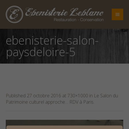
ebenisterie-salon-
paysdeloire-5
Published
27 octobre 2016
at 730×1000 in
Le Salon du
Patrimoine culturel approche… RDV à Paris
.