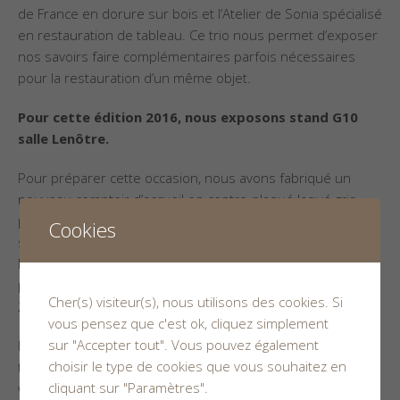
de France en dorure sur bois et l’Atelier de Sonia spécialisé
en restauration de tableau. Ce trio nous permet d’exposer
nos savoirs faire complémentaires parfois nécessaires
pour la restauration d’un même objet.
Pour cette édition 2016, nous exposons stand G10
salle Lenôtre.
Pour préparer cette occasion, nous avons fabriqué un
nouveau comptoir d’accueil en contre-plaqué laqué gris,
préparé de nouveaux supports de communication et
Cookies
sélectionné avec soin les objets et techniques à exposer.
Nous cherchons chaque année à nous renouveler et
proposer une ambiance différente sur notre stand. Pour
Cher(s) visiteur(s), nous utilisons des cookies. Si
2016, ce sera le style Charles X !
vous pensez que c'est ok, cliquez simplement
sur "Accepter tout". Vous pouvez également
Pour la petite histoire, ce site internet a d’ailleurs été
choisir le type de cookies que vous souhaitez en
totalement repensé en collaboration avec notre graphiste
cliquant sur "Paramètres".
webmaster Gianni Codron avec pour objectif son