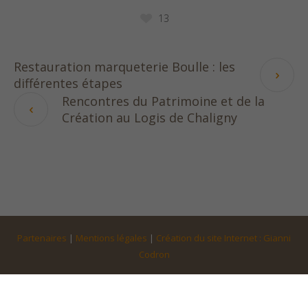
13
Restauration marqueterie Boulle : les
différentes étapes
Rencontres du Patrimoine et de la
Création au Logis de Chaligny
Partenaires
|
Mentions légales
|
Création du site Internet : Gianni
Codron
Ebenisterie Leblanc © 2025 | Tous droits réservés