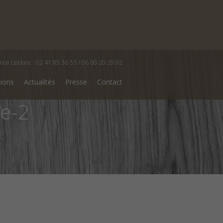
rice Leblanc : 02 41 85 36 53 / 06 60 20 29 92
tions
Actualités
Presse
Contact
re-2