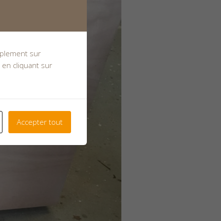
implement sur
 en cliquant sur
Accepter tout