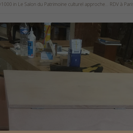
×1000 in
Le Salon du Patrimoine culturel approche… RDV à Pari