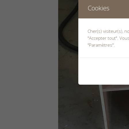
Cookies
Cher(s) visiteur(s), 
"Accepter tout". Vou
"Paramètres".