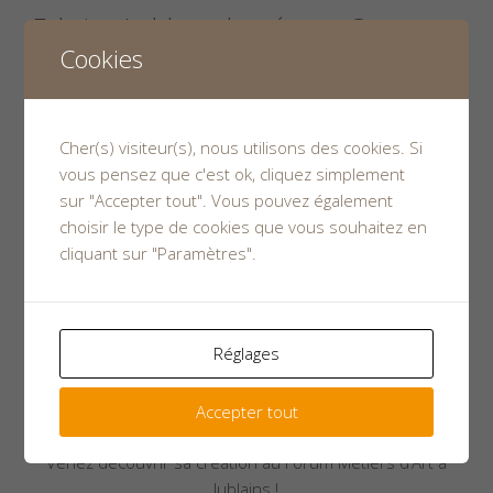
Fabrice Leblanc, lauréat au Concours
Cookies
régional Atelier d’Art de France
Le concours Atelier d’Art de France de la région Pays de la
Loire débute l’année 2024, les concours vont se succéder
Cher(s) visiteur(s), nous utilisons des cookies. Si
dans les différentes régions jusqu’au 5 mai. Cette année 9
vous pensez que c'est ok, cliquez simplement
candidats, 7 en catégorie création et 2 en catégorie
sur "Accepter tout". Vous pouvez également
patrimoine… Et surtout deux mayennais. De très très
choisir le type de cookies que vous souhaitez en
belles pièces d’exception sont à découvrir.
cliquant sur "Paramètres".
Fabrice Leblanc “Cartel d’Epoque
Napoléon III”
Réglages
Aujourd’hui nous allons à la rencontre du lauréat
@ebenisterie.leblanc, avec sa pièce “Cartel d’Epoque
Accepter tout
Napoléon III”.
Venez découvrir sa création au Forum Métiers d’Art à
Jublains !