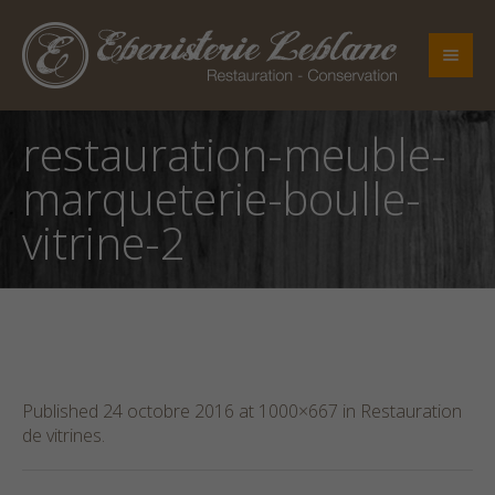
restauration-meuble-
marqueterie-boulle-
vitrine-2
Published
24 octobre 2016
at 1000×667 in
Restauration
de vitrines
.