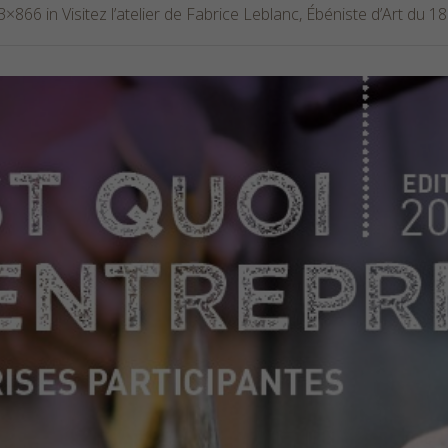
3×866 in
Visitez l’atelier de Fabrice Leblanc, Ébéniste d’Art du 