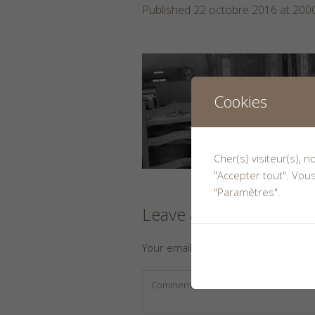
Published
22 octobre 2016
at 200
Cookies
Cher(s) visiteur(s), 
"Accepter tout". Vou
"Paramètres".
Leave a Reply
Your email address will not be publ