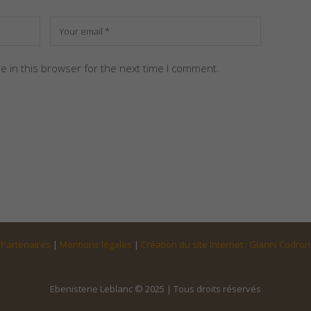
e in this browser for the next time I comment.
Partenaires
|
Mentions légales
|
Création du site Internet : Gianni Codron
Ebenisterie Leblanc © 2025 | Tous droits réservés