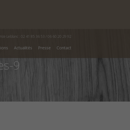
rice Leblanc : 02 41 85 36 53 / 06 60 20 29 92
tions
Actualités
Presse
Contact
es-9