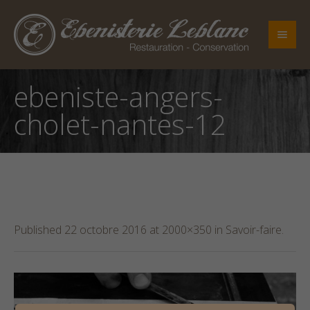
ebeniste-angers-
cholet-nantes-12
Published
22 octobre 2016
at 2000×350 in
Savoir-faire
.