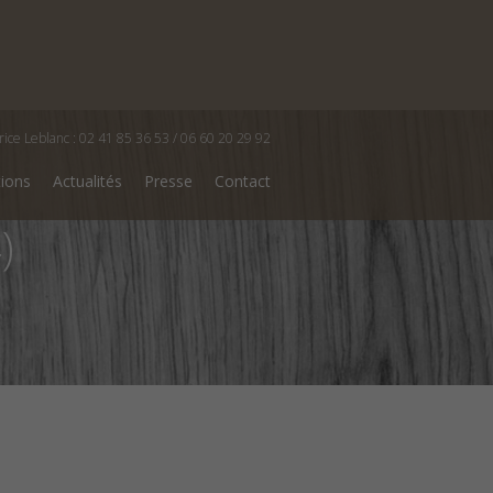
rice Leblanc : 02 41 85 36 53 / 06 60 20 29 92
tions
Actualités
Presse
Contact
)