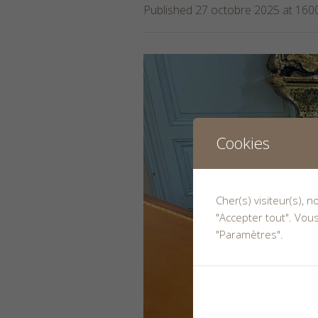
Published
27 octobre 2025
at 160
Cookies
Cher(s) visiteur(s), 
"Accepter tout". Vou
"Paramètres".