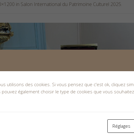
0×1200 in
Salon International du Patrimoine Culturel 2025
.
nous utilisons des cookies. Si vous pensez que c'est ok, cliquez s
s pouvez également choisir le type de cookies que vous souhaitez
Réglages