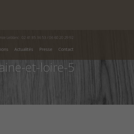
rice Leblanc : 02 41 85 36 53 / 06 60 20 29 92
tions
Actualités
Presse
Contact
ine-et-loire-5