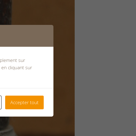
implement sur
 en cliquant sur
Accepter tout