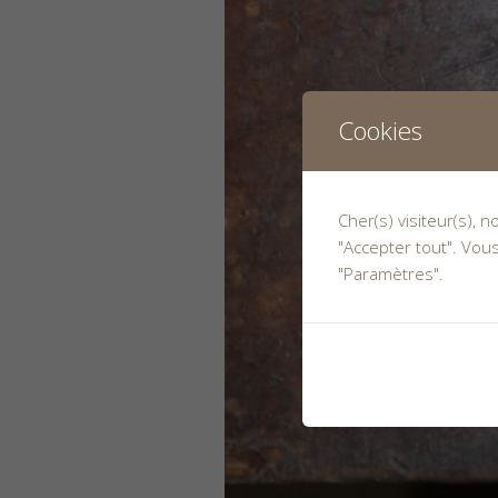
Cookies
Cher(s) visiteur(s), 
"Accepter tout". Vou
"Paramètres".