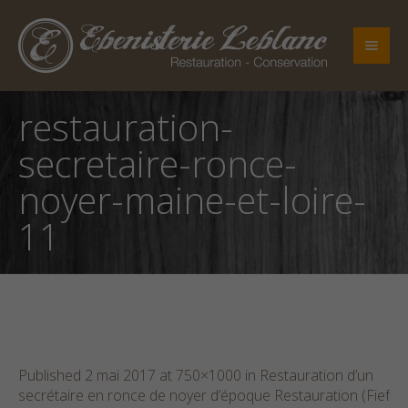
restauration-
secretaire-ronce-
noyer-maine-et-loire-
11
Published
2 mai 2017
at 750×1000 in
Restauration d’un
secrétaire en ronce de noyer d’époque Restauration (Fief