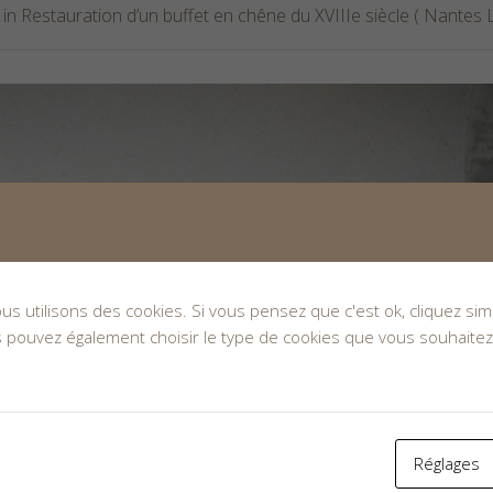
 in
Restauration d’un buffet en chêne du XVIIIe siècle ( Nantes L
nous utilisons des cookies. Si vous pensez que c'est ok, cliquez s
s pouvez également choisir le type de cookies que vous souhaitez
Réglages