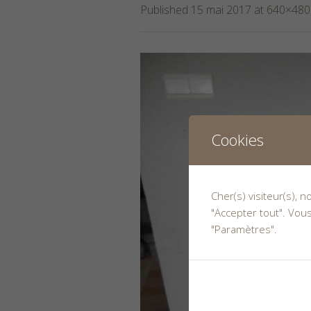
Published
15 mai 2017
at 640×480
Cookies
Cher(s) visiteur(s), 
"Accepter tout". Vou
"Paramètres".