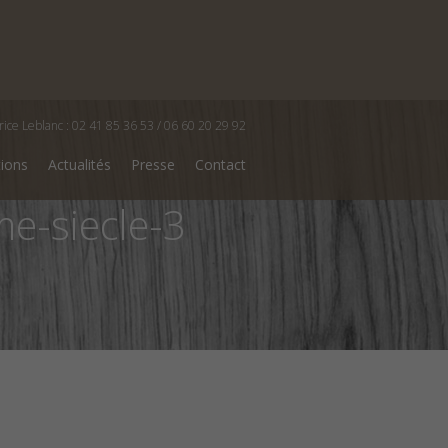
rice Leblanc : 02 41 85 36 53 / 06 60 20 29 92
tions
Actualités
Presse
Contact
me-siecle-3