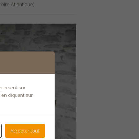
oire Atlantique)
.
implement sur
 en cliquant sur
Accepter tout