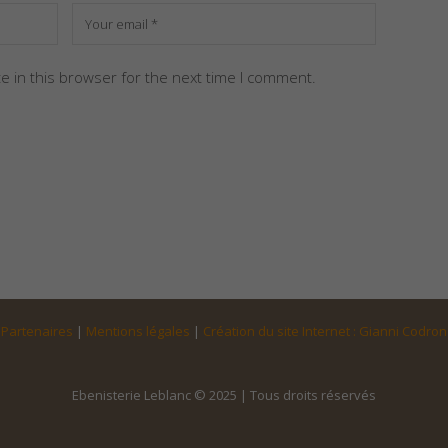
e in this browser for the next time I comment.
Partenaires
|
Mentions légales
|
Création du site Internet : Gianni Codron
Ebenisterie Leblanc © 2025 | Tous droits réservés