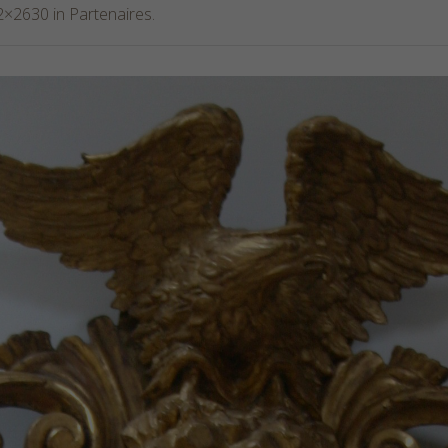
2×2630 in
Partenaires
.