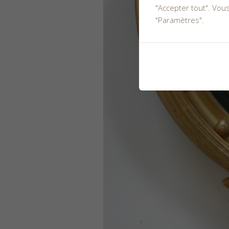
"Accepter tout". Vou
"Paramètres".