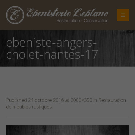
ebeniste-angers-
cholet-nantes-17
Published
24 octobre 2016
at 2000×350 in
Restauration
de meubles rustiques
.