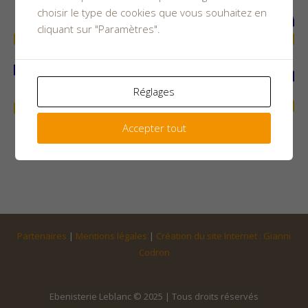
choisir le type de cookies que vous souhaitez en
cliquant sur "Paramètres".
Réglages
Accepter tout
Partenaires
|
Mentions légales
|
Création du site Internet : Gianni
Codron
Ebenisterie Leblanc © 2025 | Tous droits réservés