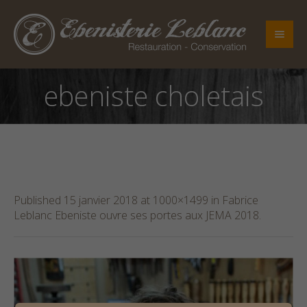
ebeniste choletais
Published
15 janvier 2018
at 1000×1499 in
Fabrice
Leblanc Ebeniste ouvre ses portes aux JEMA 2018
.