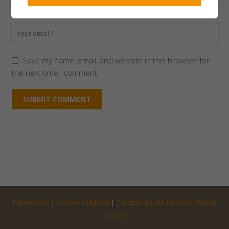
Save my name, email, and website in this browser for
the next time I comment.
Partenaires
|
Mentions légales
|
Création du site Internet : Gianni
Codron