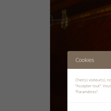
Cookies
Cher(s) visiteur(s), 
"Accepter tout". Vou
"Paramètres".