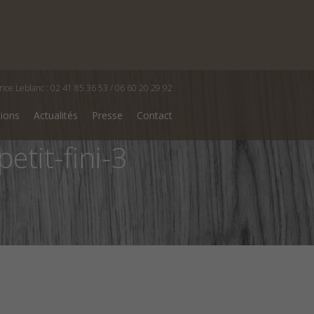
rice Leblanc : 02 41 85 36 53 / 06 60 20 29 92
tions
Actualités
Presse
Contact
etit-fini-3