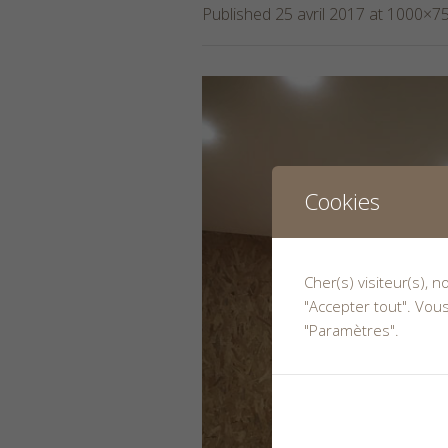
Published
25 avril 2017
at 1000×75
Cookies
Cher(s) visiteur(s), 
"Accepter tout". Vou
"Paramètres".