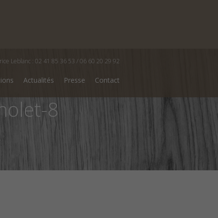
rice Leblanc : 02 41 85 36 53 / 06 60 20 29 92
tions
Actualités
Presse
Contact
holet-8