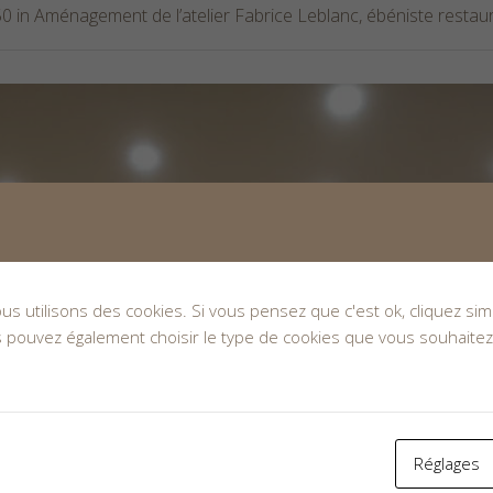
0 in
Aménagement de l’atelier Fabrice Leblanc, ébéniste restau
nous utilisons des cookies. Si vous pensez que c'est ok, cliquez s
s pouvez également choisir le type de cookies que vous souhaitez
Réglages