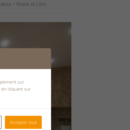
rateur – Maine et Loire
.
implement sur
 en cliquant sur
Accepter tout